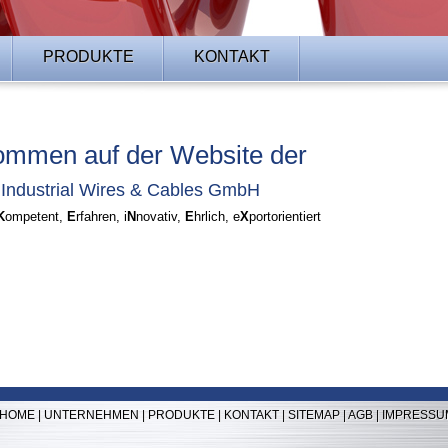
PRODUKTE
KONTAKT
ommen auf der Website der
ndustrial Wires & Cables GmbH
K
ompetent,
E
rfahren, i
N
novativ,
E
hrlich, e
X
portorientiert
HOME
|
UNTERNEHMEN
|
PRODUKTE
|
KONTAKT
|
SITEMAP
|
AGB
|
IMPRESSU