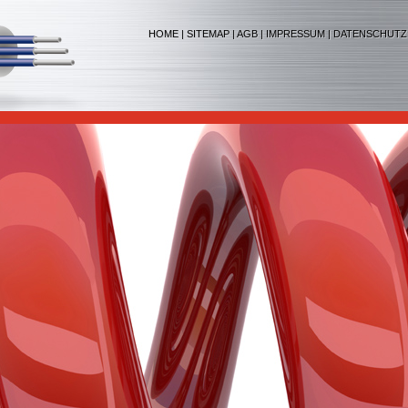
HOME
|
SITEMAP
|
AGB
|
IMPRESSUM
|
DATENSCHUTZ