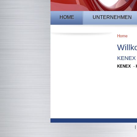
HOME
UNTERNEHMEN
Home
Willk
KENEX I
KENEX
-
|