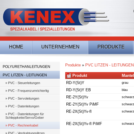
HOME
UNTERNEHMEN
PRODUKTE
Produkte
»
PVC LITZEN - LEITUNGEN
POLYURETHANLEITUNGEN
PVC LITZEN - LEITUNGEN
Produkt
Mante
RD-Y(St)Y
grau
» PVC - Steuerleitungen
RD-Y(St)Y EB
blau
» PVC - Frequenzumrichterltg
RE-2Y(St)Yv
schwarz
» PVC - Servoleitungen
RE-2Y(St)Yv PiMF
schwarz
» PVC - Datenleitungen
RE-2X(St)Yv-fl
schwarz
» PVC - Datenleitungen für
Schleppkette/Servo/Geber
RE-2X(St)Yv-fl PiMF
schwarz
» PVC - Rechnerkabel
» PVC - Verdrahtungslitzen